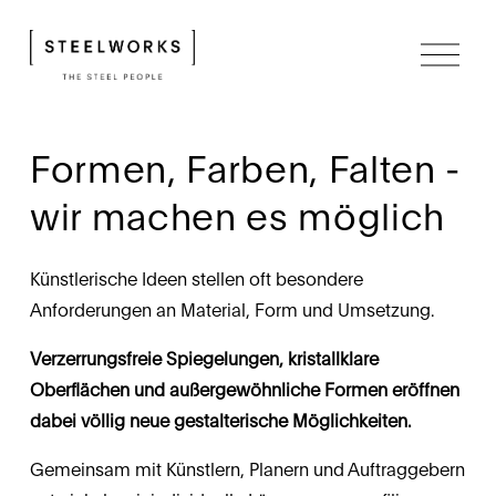
M
e
n
ü
ö
f
Formen, Farben, Falten - 
f
n
wir machen es möglich
e
n
Künstlerische Ideen stellen oft besondere 
Anforderungen an Material, Form und Umsetzung.
Verzerrungsfreie Spiegelungen, kristallklare 
Oberflächen und außergewöhnliche Formen eröffnen 
dabei völlig neue gestalterische Möglichkeiten.
Gemeinsam mit Künstlern, Planern und Auftraggebern 