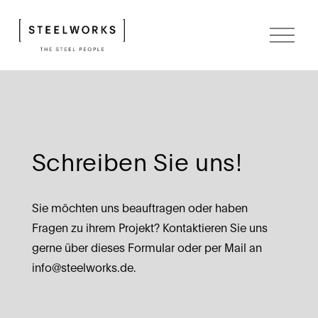
M
e
n
ü
ö
f
f
n
e
n
Schreiben Sie uns!
Sie möchten uns beauftragen oder haben 
Fragen zu ihrem Projekt? Kontaktieren Sie uns 
gerne über dieses Formular oder per Mail an 
info@steelworks.de.