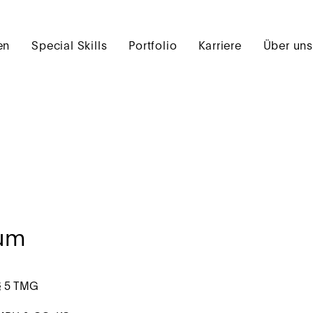
en
Special Skills
Portfolio
Karriere
Über un
um
§ 5 TMG