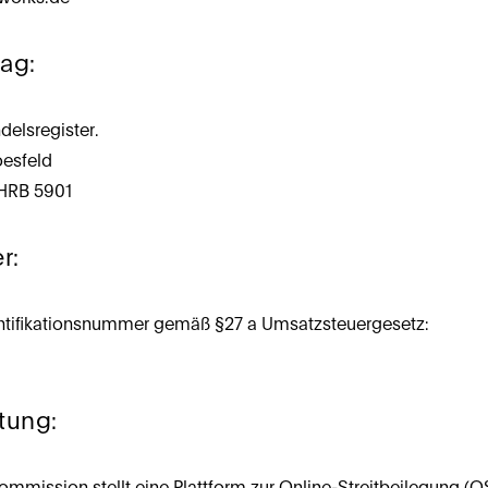
rag:
delsregister.
oesfeld
HRB 5901
r:
ntifikationsnummer gemäß §27 a Umsatzsteuergesetz:
htung:
mmission stellt eine Plattform zur Online-Streitbeilegung (OS