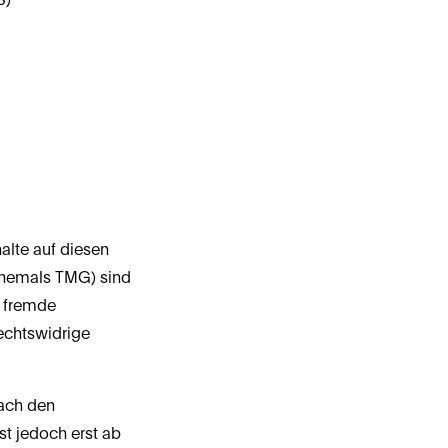
lte auf diesen 
ehemals TMG) sind 
 fremde 
chtswidrige 
ach den 
t jedoch erst ab 