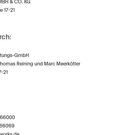
MBH & CO. KG
e 17-21
rch:
altungs-GmbH
Thomas Reining und Marc Meerkötter
7-21
466000
466069
lworks.de