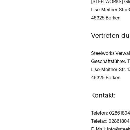
[STEELWORKS] G
Lise-Meitner-Straß
46325 Borken
Vertreten du
Steelworks Verw
Geschäftsführer: 
Lise-Meitner-Str. 1
46325 Borken
Kontakt:
Telefon: 0286180
Telefax: 0286180
E-Mail: info@stee