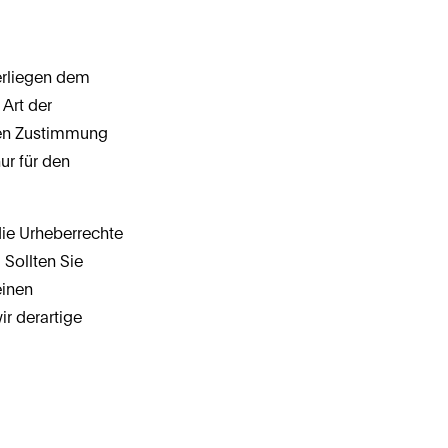
erliegen dem 
Art der 
hen Zustimmung 
r für den 
ie 
Urheberrechte
Sollten Sie 
inen 
 derartige 