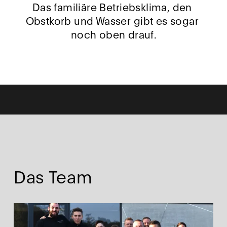
Das familiäre Betriebsklima, den 
Obstkorb und Wasser gibt es sogar 
noch oben drauf.
T
H
E
S
T
Das Team
E
E
L
P